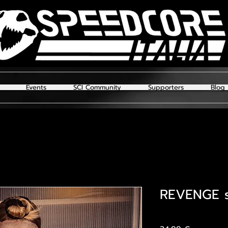
Events
SCI Community
Supporters
Blog
REVENGE s