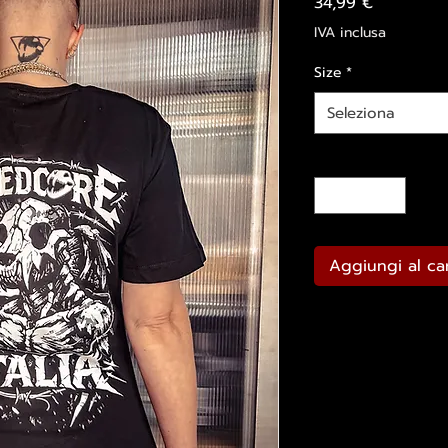
Prezzo
34,99 €
IVA inclusa
Size
*
Seleziona
Quantità
*
Aggiungi al car