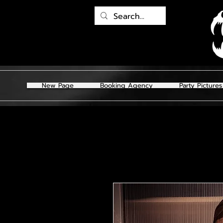
New Page
Booking Agency
Party Pictures