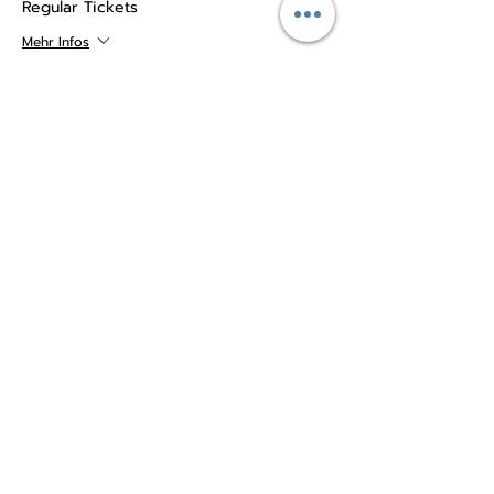
Regular Tickets
Mehr Infos
Preis
25,00 €
+0,63 € Ticket-Servicegebühr
Verkauf beendet
Tickettyp
Last-minute Tickets
Mehr Infos
Preis
27,50 €
+0,69 € Ticket-Servicegebühr