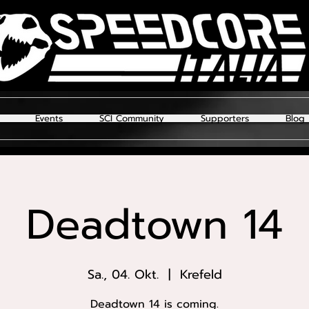
Events
SCI Community
Supporters
Blog
Deadtown 14
Sa., 04. Okt.
  |  
Krefeld
Deadtown 14 is coming.