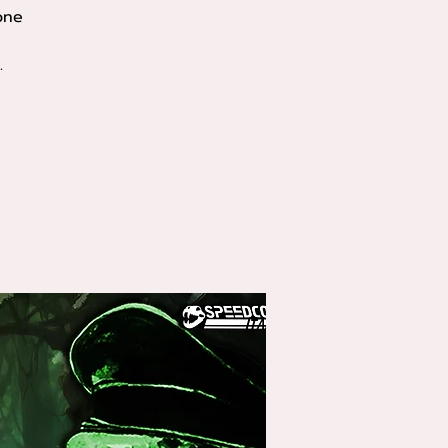
one
.