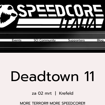
Events
SCI Community
Supporters
Blog
Deadtown 11
za 02 mrt
  |  
Krefeld
MORE TERROR!!! MORE SPEEDCORE!!!