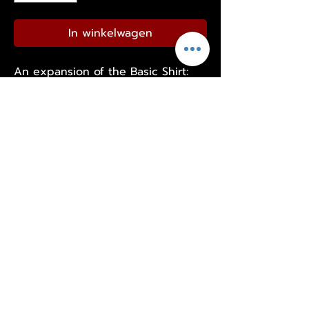
In winkelwagen
An expansion of the Basic Shirt:
The Chrome Collection by
Speedcore Italia.
The color is Silver, a high-shine
chrome-style print that looks
incredibly hard!
Nog geen beoordelingen
Deel je mening. Wees de eerste die
een beoordeling achterlaat.
Geef een beoordeling