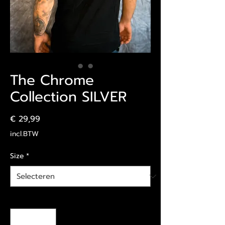
The Chrome
Collection SILVER
Prijs
€ 29,99
incl.BTW
Size
*
Aantal
*